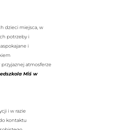
h dzieci miejsca, w
ich potrzeby i
aspokajane i
okiem
 przyjaznej atmosferze
edszkola Miś w
i i w razie
do kontaktu
sobistego.