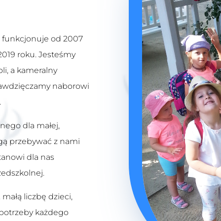
funkcjonuje od 2007
 2019 roku. Jesteśmy
li, a kameralny
zawdzięczamy naborowi
.
nego dla małej,
ogą przebywać z nami
stanowi dla nas
edszkolnej.
 małą liczbę dzieci,
 potrzeby każdego