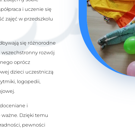
półpraca i uczenie się
ść zajęć w przedszkolu
bywają się różnorodne
e wszechstronny rozwój
snego oprócz
wej dzieci uczestniczą
ytmiki, logopedii,
ojowej.
 doceniane i
– ważne. Dzięki temu
adności, pewności