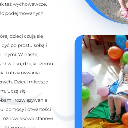
 jak też wychowawcze,
kość podejmowanych
rej dzieci czują się
być po prostu sobą i
 innymi. W naszej
nym wieku, dzięki czemu
ia i utrzymywania
nych. Dzieci młodsze i
em. Uczą się
bami, rozwiązywania
u, pomocy i otwartości
pa różnowiekowa stanowi
a. Zdajemy sobie