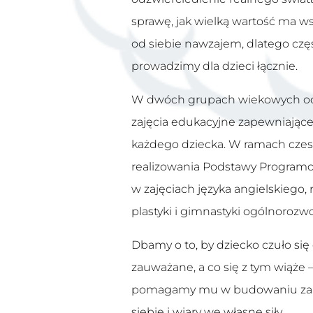
sprawę, jak wielką wartość ma ws
od siebie nawzajem, dlatego czę
prowadzimy dla dzieci łącznie.
W dwóch grupach wiekowych od
zajęcia edukacyjne zapewniając
każdego dziecka. W ramach cze
realizowania Podstawy Programo
w zajęciach języka angielskiego, r
plastyki i gimnastyki ogólnorozw
Dbamy o to, by dziecko czuło się
zauważane, a co się z tym wiąże 
pomagamy mu w budowaniu zar
siebie i wiary we własne siły.