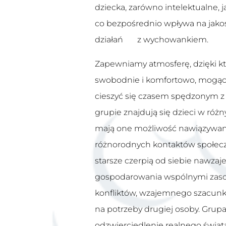
dziecka, zarówno intelektualne,
co bezpośrednio wpływa na ja
działań z wychowankiem.
Zapewniamy atmosferę, dzięki któ
swobodnie i komfortowo, mogąc 
cieszyć się czasem spędzonym z
grupie znajdują się dzieci w róż
mają one możliwość nawiązywan
różnorodnych kontaktów społecz
starsze czerpią od siebie nawzaj
gospodarowania wspólnymi zaso
konfliktów, wzajemnego szacunk
na potrzeby drugiej osoby. Gru
odzwierciedlenie realnego świat